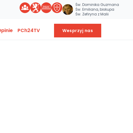
Św. Dominika Guzmana
Św. Emiliana, biskupa
Św. Zefiryna z Malii
pinie
PCh24TV
Wesprzyj nas