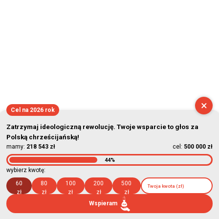
2026-08-09 10:16:45
×
Cel na 2026 rok
Zatrzymaj ideologiczną rewolucję. Twoje wsparcie to głos za
Polską chrześcijańską!
mamy:
218 543 zł
cel:
500 000 zł
44%
wybierz kwotę:
60
80
100
200
500
zł
zł
zł
zł
zł
Wspieram