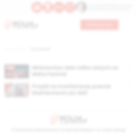
Św. Teresy Benedykty od Krzyża
Św. Kandydy Marii od Jezusa
Wesprzyj nas
Strona główna
TAG: wtorek
Ministerstwo dało milion złotych na
Malta Festival
Przyjdź na manifestacje przeciw
bluźnierstwom już dziś!
© Stowarzyszenie Kultury Chrześcijańskiej im. ks. Piotra Skargi