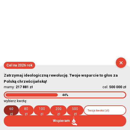
×
Cel na 2026 rok
Zatrzymaj ideologiczną rewolucję. Twoje wsparcie to głos za
Polską chrześcijańską!
mamy:
217 881 zł
cel:
500 000 zł
44%
wybierz kwotę:
60
80
100
200
500
zł
zł
zł
zł
zł
Wspieram