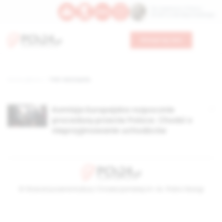
Św. Kajetana z Thieny
Bł. Edmunda Bojanowskiego
Wesprzyj nas
Strona główna
TAG: wszczęcie,
Komisja Europejska rozpocznie
procedurę przeciw Polsce. Chodzi o
nieprzyjmowanie uchodźców
© Stowarzyszenie Kultury Chrześcijańskiej im. ks. Piotra Skargi
2026-08-07 17:21:50