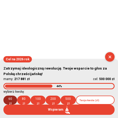
×
Cel na 2026 rok
Zatrzymaj ideologiczną rewolucję. Twoje wsparcie to głos za
Polską chrześcijańską!
mamy:
217 881 zł
cel:
500 000 zł
44%
wybierz kwotę:
60
80
100
200
500
zł
zł
zł
zł
zł
Wspieram