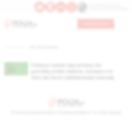
Św. Kajetana z Thieny
Bł. Edmunda Bojanowskiego
Wesprzyj nas
Strona główna
TAG: wstrzymanie
Politycy nawet złej ustawy nie
potrafią zrobić dobrze. Ustawa o in
vitro de facto zablokowała metodę
© Stowarzyszenie Kultury Chrześcijańskiej im. ks. Piotra Skargi
2026-08-07 18:05:58