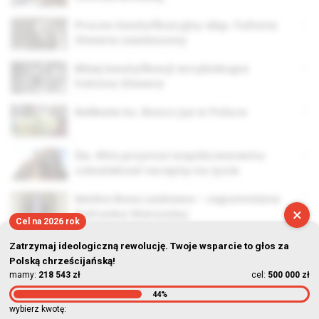
Proces beatyfikacyjny abp. Fultona
Sheena zawieszony
Bliżej beatyfikacji arcybiskupa
Fultona Sheena
Relikwie ks. Bosco już w Polsce
Św. Rita przynosi współczesnemu
człowiekowi receptę na życie
Matka Boża Łaskawa – zapomniana
×
Patronka Warszawy
Cel na 2026 rok
Zatrzymaj ideologiczną rewolucję. Twoje wsparcie to głos za
Polską chrześcijańską!
mamy:
218 543 zł
cel:
500 000 zł
44%
© Stowarzyszenie Kultury Chrześcijańskiej im. ks. Piotra Skargi
wybierz kwotę: