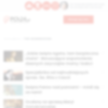
Św. Teresy Benedykty od Krzyża
Św. Kandydy Marii od Jezusa
Wesprzyj nas
Strona główna
TAG: wstawiennictwo
„Gdzie święta Agata, tam bezpieczna
chata”. Wzruszające wspomnienia
dawnych zwyczajów mamy i babci
Specjalistka od najtrudniejszych
spraw. Św. Rita z Cascii
Święta Panno nad pannami – módl się
za nami!
Ocalony za sprawą Maryi
Ostrobramskiej