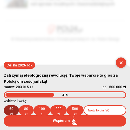
od spraw trudnych i beznadziejnych
© Stowarzyszenie Kultury Chrześcijańskiej im. ks. Piotra Skargi
2026-08-06 05:34:48
×
Cel na 2026 rok
Zatrzymaj ideologiczną rewolucję. Twoje wsparcie to głos za
Polską chrześcijańską!
mamy:
203 015 zł
cel:
500 000 zł
41%
wybierz kwotę:
60
80
100
200
500
zł
zł
zł
zł
zł
Wspieram