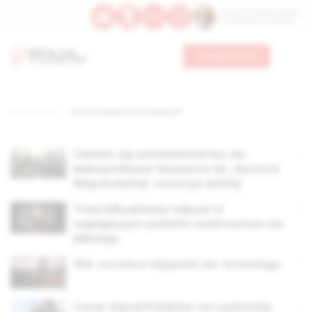
Św. Hormizdasa, papieża
Bł. Oktawiana, biskupa
Wesprzyj nas
Strona główna
TAG: wstawiennictwo świętych
Zawierz się wstawiennictwu św.
Maksymiliana! Nowenna do „Rycerza
Niepokalanej” rusza już dzisiaj
Trwa kilkudniowy odpust w
największym polskim sanktuarium św.
Mikołaja
350. rocznica objawień św. Antoniego
Coraz więcej Polaków czci patronkę