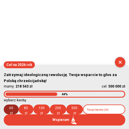
×
Cel na 2026 rok
Zatrzymaj ideologiczną rewolucję. Twoje wsparcie to głos za
Polską chrześcijańską!
mamy:
218 543 zł
cel:
500 000 zł
44%
wybierz kwotę:
60
80
100
200
500
zł
zł
zł
zł
zł
Wspieram