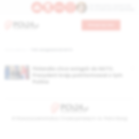
Św. Wawrzyńca, męczennika
Św. Amadeusza Portugalskiego
Wesprzyj nas
Strona główna
TAG: wstąpienie do NATO
Finlandia chce wstąpić do NATO.
Prezydent kraju poinformował o tym
Putina
© Stowarzyszenie Kultury Chrześcijańskiej im. ks. Piotra Skargi
2026-08-10 02:00:29