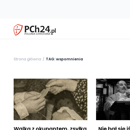
Strona główna
TAG: wspomnienia
Walka z okupantem, zsyłka
„Nie bał się 