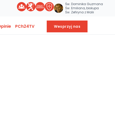
Św. Dominika Guzmana
Św. Emiliana, biskupa
Św. Zefiryna z Malii
pinie
PCh24TV
Wesprzyj nas