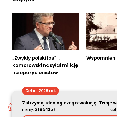
„Zwykły polski los”…
Wspomnienia
Komorowski nasyłał milicję
na opozycjonistów
Cel na 2026 rok
Zatrzymaj ideologiczną rewolucję. Twoje ws
mamy:
218 543 zł
cel