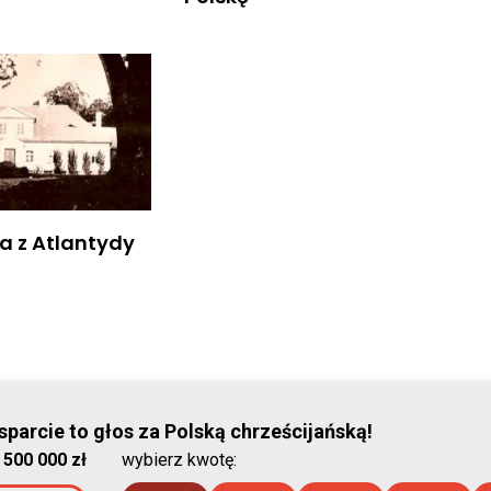
 z Atlantydy
© Stowar
parcie to głos za Polską chrześcijańską!
:
500 000 zł
wybierz kwotę:
2026-08-08