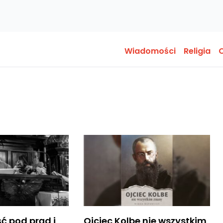
Wiadomości
Religia
O
iść pod prąd i
Ojciec Kolbe nie wszystkim