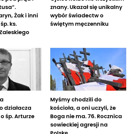
tusa”.
znany. Ukazał się unikalny
ryn, Żak i inni
wybór świadectw o
p. ks.
świętym męczenniku
Zaleskiego
ia
Myśmy chodzili do
o działacza
kościoła, a oni uczyli, że
o śp. Arturze
Boga nie ma. 76. Rocznica
sowieckiej agresji na
Polskę