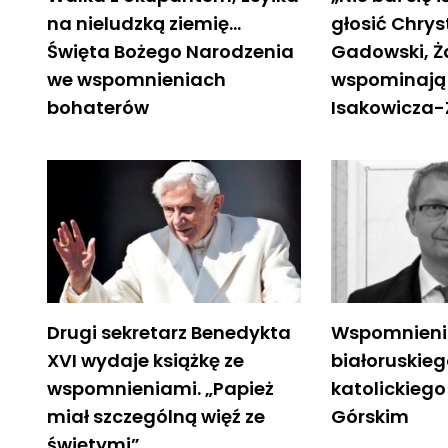
na nieludzką ziemię…
głosić Chrys
Święta Bożego Narodzenia
Gadowski, Ża
we wspomnieniach
wspominają ś
bohaterów
Isakowicza-
Drugi sekretarz Benedykta
Wspomnien
XVI wydaje książkę ze
białoruskieg
wspomnieniami. „Papież
katolickiego 
miał szczególną więź ze
Górskim
świętymi”