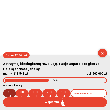
×
Cel na 2026 rok
Zatrzymaj ideologiczną rewolucję. Twoje wsparcie to głos za
Polską chrześcijańską!
mamy:
218 543 zł
cel:
500 000 zł
44%
wybierz kwotę:
60
80
100
200
500
zł
zł
zł
zł
zł
Wspieram