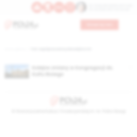
Św. Teresy Benedykty od Krzyża
Św. Kandydy Marii od Jezusa
Wesprzyj nas
Strona główna
TAG: współpracownicy Benedykta XVI
Kolejne zmiany w Kongregacji ds.
Kultu Bożego
© Stowarzyszenie Kultury Chrześcijańskiej im. ks. Piotra Skargi
2026-08-09 06:13:57