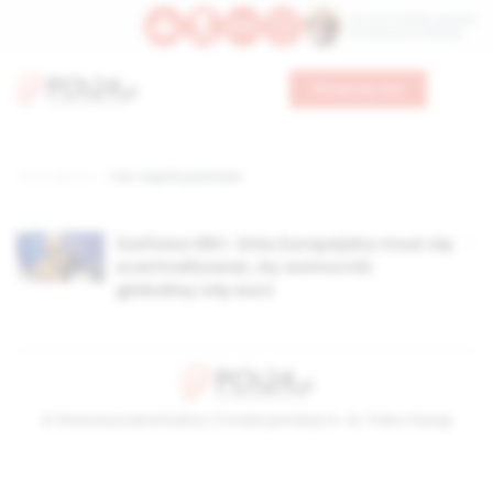
Św. Hormizdasa, papieża
Bł. Oktawiana, biskupa
Wesprzyj nas
Strona główna
TAG: wspólny pieniądz
Szefowa EBC: Unia Europejska musi się
scentralizować, by wzmocnić
globalną rolę euro
© Stowarzyszenie Kultury Chrześcijańskiej im. ks. Piotra Skargi
2026-08-06 01:12:45