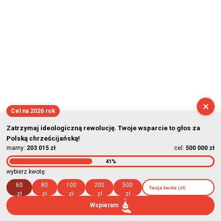
×
Cel na 2026 rok
Zatrzymaj ideologiczną rewolucję. Twoje wsparcie to głos za
Polską chrześcijańską!
mamy:
203 015 zł
cel:
500 000 zł
41%
wybierz kwotę:
60
80
100
200
500
zł
zł
zł
zł
zł
Wspieram