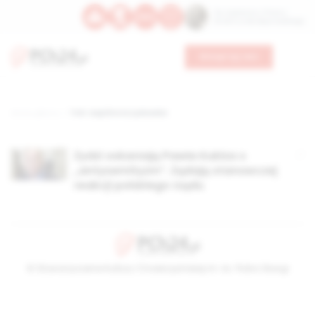
Św. Kajetana z Thieny
Bł. Edmunda Bojanowskiego
Wesprzyj nas
Strona główna
TAG: wspólnota żydowska
Żydzi oskarżają Pawła Kukiza o
„antysemityzm”. Żądają stanowczej
reakcji polskiego rządu
© Stowarzyszenie Kultury Chrześcijańskiej im. ks. Piotra Skargi
2026-08-07 20:30:10