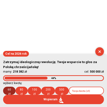
×
Cel na 2026 rok
Zatrzymaj ideologiczną rewolucję. Twoje wsparcie to głos za
Polską chrześcijańską!
mamy:
218 382 zł
cel:
500 000 zł
44%
wybierz kwotę:
60
80
100
200
500
zł
zł
zł
zł
zł
Wspieram