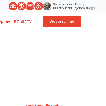
Św. Kajetana z Thieny
Bł. Edmunda Bojanowskiego
pinie
PCh24TV
Wesprzyj nas
Wybrane dla Ciebie