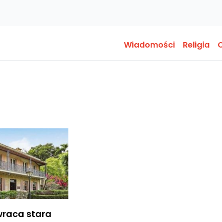
Wiadomości
Religia
O
wraca stara