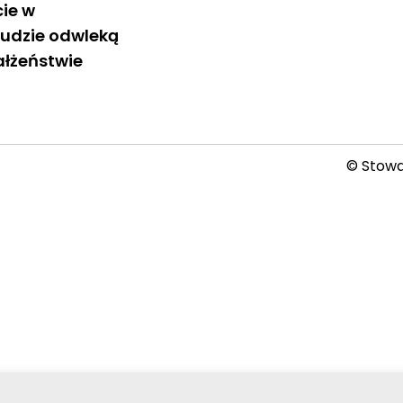
ie w
udzie odwleką
ałżeństwie
© Stowar
2026-08-07