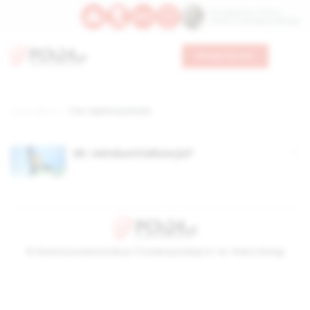
Św. Kajetana z Thieny
Bł. Edmunda Bojanowskiego
Wesprzyj nas
Strona główna
TAG: wspólna polityka
UE: reindustrializacja?
© Stowarzyszenie Kultury Chrześcijańskiej im. ks. Piotra Skargi
2026-08-07 09:54:05