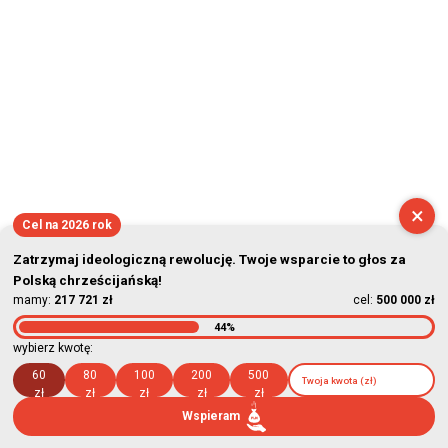
×
Cel na 2026 rok
Zatrzymaj ideologiczną rewolucję. Twoje wsparcie to głos za
Polską chrześcijańską!
mamy:
217 721 zł
cel:
500 000 zł
44%
wybierz kwotę:
60
80
100
200
500
zł
zł
zł
zł
zł
Wspieram