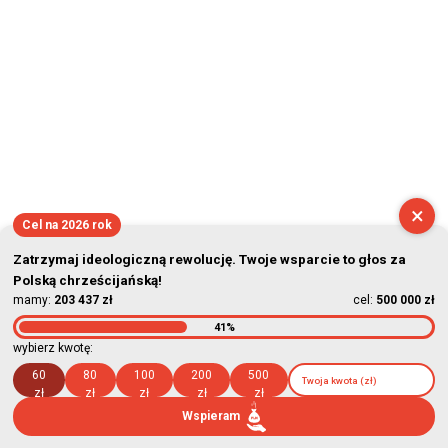
2026-08-07 05:39:28
×
Cel na 2026 rok
Zatrzymaj ideologiczną rewolucję. Twoje wsparcie to głos za
Polską chrześcijańską!
mamy:
203 437 zł
cel:
500 000 zł
41%
wybierz kwotę:
60
80
100
200
500
zł
zł
zł
zł
zł
Wspieram