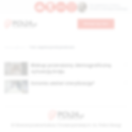
Św. Kajetana z Thieny
Bł. Edmunda Bojanowskiego
Wesprzyj nas
Strona główna
TAG: współczynnik płodności
Biskup przerażony demograficzną
sytuacją kraju
Estonia ułatwi sterylizację?
© Stowarzyszenie Kultury Chrześcijańskiej im. ks. Piotra Skargi