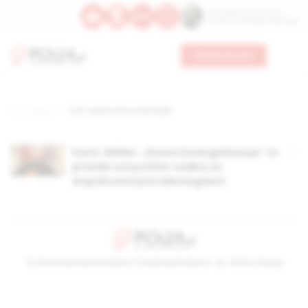
Św. Kajetana z Thieny
Bł. Edmunda Bojanowskiego
Wesprzyj nas
Strona główna
TAG: współczesne ideologie
Kard. Müller: „Nowa Ewangelizacja” to
przede wszystkim walka ze
współczesnymi ideologiami
© Stowarzyszenie Kultury Chrześcijańskiej im. ks. Piotra Skargi
2026-08-07 17:40:27