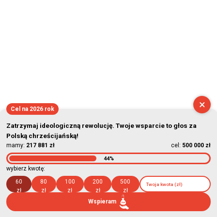
×
Cel na 2026 rok
Zatrzymaj ideologiczną rewolucję. Twoje wsparcie to głos za
Polską chrześcijańską!
mamy:
217 881 zł
cel:
500 000 zł
44%
wybierz kwotę:
60
80
100
200
500
zł
zł
zł
zł
zł
Wspieram