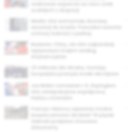
realizować wsparcie na rzecz osób
ocalałych z okupacji
Media: USA wstrzymały dostawę
amunicji do Izraela. Powodem kwestia
ochrony ludności cywilnej
Badania: Chiny, nie USA najbardziej
wpływowym krajem według
Afrykańczyków
1,5 miliarda dla Ukrainy. Komisja
Europejska przesyła środki dla Kijowa
Joe Biden rozmawiał z Xi Jinpingiem.
USA zaniepokojone współpracą
Pekinu z Kremlem
Francja i Niemcy zapewnią totalne
bezpieczeństwo Ukrainie? W piątek
Zełenski podpisze stosowne
dokumenty