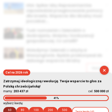
USA: Spiker Izby Reprezentantów
zapowiedział przegłosowanie pomocy
dla Izraela. Wsparcie dla Ukrainy musi
poczekać…
Tusk rozmawiał z Zełenskim o
dozbrajaniu, Wołyniu i konkurencji
gospodarczej. Co ustalili?
Wołodymyr Zełenski z wizytą w
Waszyngtonie. Będzie przekonywał do
dalszego wsparcia Ukrainy
Starsze
×
Cel na 2026 rok
Zatrzymaj ideologiczną rewolucję. Twoje wsparcie to głos za
Polską chrześcijańską!
mamy:
203 437 zł
cel:
500 000 zł
41%
© Stowarzyszenie Kultury Chrześcijańskiej im. ks. Piotra Skargi
wybierz kwotę:
2026-08-06 23:45:17
60
80
100
200
500