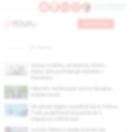
Św. Hormizdasa, papieża
Bł. Oktawiana, biskupa
Wesprzyj nas
Strona główna
TAG: wsparcie
Kryzys rodziny, problemy dzieci…
Świat dziś potrzebuje Światła z
Nazaretu
Sikorski: Polska jest winna Ukrainie
wdzięczność
Ukraiński legion wyszkoli się w Polsce.
Tusk podpisał porozumienie o
wsparciu militarnym
Scholz: Niemcy będą starały się