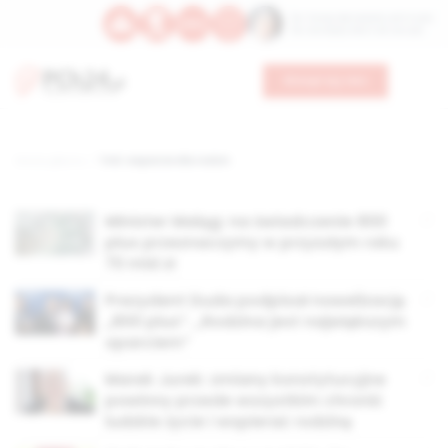
Św. Teresy Benedykty od Krzyża
Św. Kandydy Marii od Jezusa
Wesprzyj nas
Strona główna
TAG: wsparcie dla rodzin
Minister Maląg: na świadczenie 800
plus przeznaczymy w przyszłym roku
70 mld zł
Prezydent Duda podpisał nowelizację
„800 plus”. „Rodzina jest największym
oparciem”
Marek Jurek: zmiany konstytucyjne
powinny przede wszystkim chronić
ludzkie życie i wspierać rodzinę