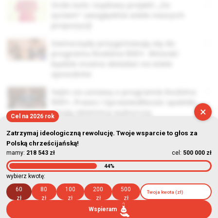
Ordo Iuris: rządowy projekt „Za
życiem” uwzględnia wiele naszych
propozycji
Samorządy przygotowują się do
programu Rodzina 500+. Wnioski
będzie można składać na wiele
sposobów
Sejm za ustawą o programie Rodzina
500+. Prawo i Sprawiedliwość spełniło
×
swoją obietnicę wyborczą
Cel na 2026 rok
Zatrzymaj ideologiczną rewolucję. Twoje wsparcie to głos za
Polską chrześcijańską!
mamy:
218 543 zł
cel:
500 000 zł
44%
© Stowarzyszenie Kultury Chrześcijańskiej im. ks. Piotra Skargi
wybierz kwotę:
2026-08-09 12:56:04
60
80
100
200
500
zł
zł
zł
zł
zł
Wspieram