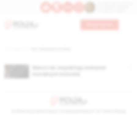
Św. Dominika Guzmana
Św. Emiliana, biskupa
Św. Zefiryna z Malii
Wesprzyj nas
Strona główna
TAG: wskazania moralne
Wierni nie respektują wskazań
moralnych Kościoła
© Stowarzyszenie Kultury Chrześcijańskiej im. ks. Piotra Skargi
2026-08-08 09:50:40