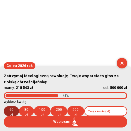
×
Cel na 2026 rok
Zatrzymaj ideologiczną rewolucję. Twoje wsparcie to głos za
Polską chrześcijańską!
mamy:
218 543 zł
cel:
500 000 zł
44%
wybierz kwotę:
60
80
100
200
500
zł
zł
zł
zł
zł
Wspieram