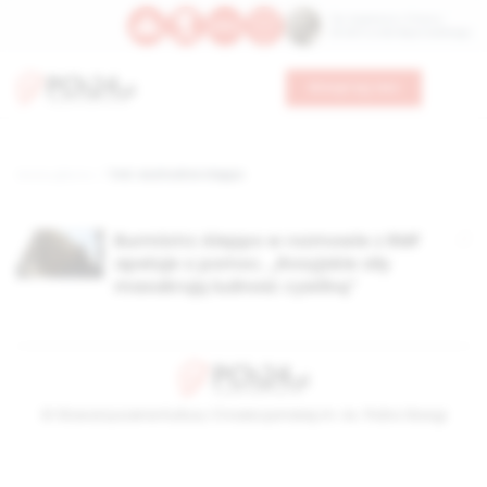
Św. Kajetana z Thieny
Bł. Edmunda Bojanowskiego
Wesprzyj nas
Strona główna
TAG: wschodnie Aleppo
Burmistrz Aleppo w rozmowie z RMF
apeluje o pomoc. „Rosyjskie siły
masakrują ludność cywilną”
© Stowarzyszenie Kultury Chrześcijańskiej im. ks. Piotra Skargi
2026-08-07 17:48:10