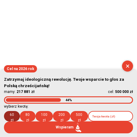
×
Cel na 2026 rok
Zatrzymaj ideologiczną rewolucję. Twoje wsparcie to głos za
Polską chrześcijańską!
mamy:
217 881 zł
cel:
500 000 zł
44%
wybierz kwotę:
60
80
100
200
500
zł
zł
zł
zł
zł
Wspieram