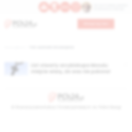
Św. Hormizdasa, papieża
Bł. Oktawiana, biskupa
Wesprzyj nas
Strona główna
TAG: wschodni chrześcijanie
List otwarty arcybiskupa Mosulu:
miejcie wiarę, zło was nie pokona!
© Stowarzyszenie Kultury Chrześcijańskiej im. ks. Piotra Skargi
2026-08-06 12:53:37