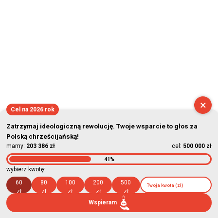
×
Cel na 2026 rok
Zatrzymaj ideologiczną rewolucję. Twoje wsparcie to głos za
Polską chrześcijańską!
mamy:
203 386 zł
cel:
500 000 zł
41%
wybierz kwotę:
60
80
100
200
500
zł
zł
zł
zł
zł
Wspieram