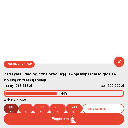
×
Cel na 2026 rok
Zatrzymaj ideologiczną rewolucję. Twoje wsparcie to głos za
Polską chrześcijańską!
mamy:
218 543 zł
cel:
500 000 zł
44%
wybierz kwotę:
60
80
100
200
500
zł
zł
zł
zł
zł
Wspieram