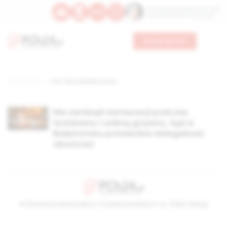
Św. Teresy Benedykty od Krzyża
Św. Kandydy Marii od Jezusa
Wesprzyj nas
Strona główna
TAG: WSA w Białymstoku
Nie zamknęli restauracji podczas
lockdownu i unikną grzywny. Sąd w
Białymstoku potwierdza nielegalność
obostrzeń
© Stowarzyszenie Kultury Chrześcijańskiej im. ks. Piotra Skargi
2026-08-09 02:26:42