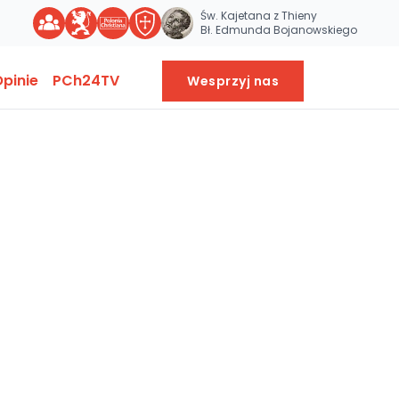
Św. Kajetana z Thieny
Bł. Edmunda Bojanowskiego
pinie
PCh24TV
Wesprzyj nas