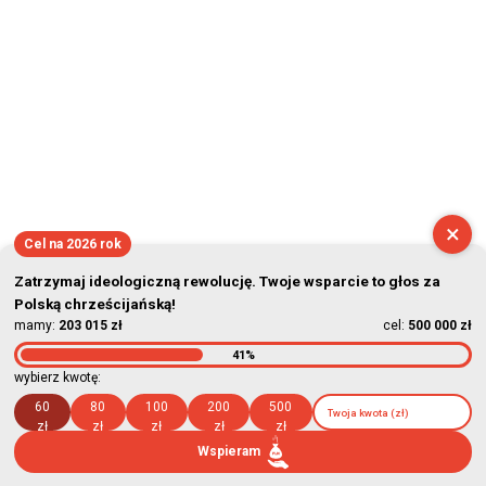
×
Cel na 2026 rok
Zatrzymaj ideologiczną rewolucję. Twoje wsparcie to głos za
Polską chrześcijańską!
mamy:
203 015 zł
cel:
500 000 zł
41%
wybierz kwotę:
60
80
100
200
500
zł
zł
zł
zł
zł
Wspieram