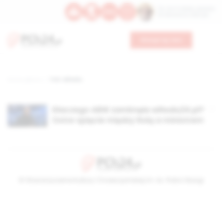
Św. Hormizdasa, papieża
Bł. Oktawiana, biskupa
Wesprzyj nas
Strona główna
TAG: wRealu
Dlaczego ABW zamknęła wRealu24.pl?
Ostre spięcie między Rolą a ministrem
© Stowarzyszenie Kultury Chrześcijańskiej im. ks. Piotra Skargi
2026-08-06 03:52:09