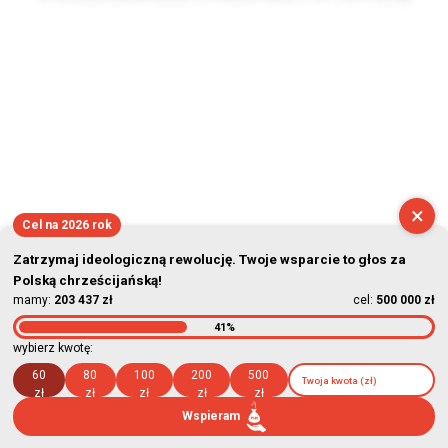
2026-08-07 02:13:57
×
Cel na 2026 rok
Zatrzymaj ideologiczną rewolucję. Twoje wsparcie to głos za
Polską chrześcijańską!
mamy:
203 437 zł
cel:
500 000 zł
41%
wybierz kwotę:
60
80
100
200
500
zł
zł
zł
zł
zł
Wspieram