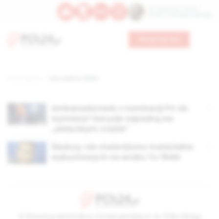
Św. Kajetana z Thieny
Bł. Edmunda Bojanowskiego
Wesprzyj nas
Strona główna
TAG: wrak tu-154m
Ambasadorowie z nominacji PO do
wymiany? Decyzje zapadną we
„właściwym czasie”
Śledczy: nie stwierdzono materiałów
wybuchowych na wraku Tu-154M
© Stowarzyszenie Kultury Chrześcijańskiej im. ks. Piotra Skargi