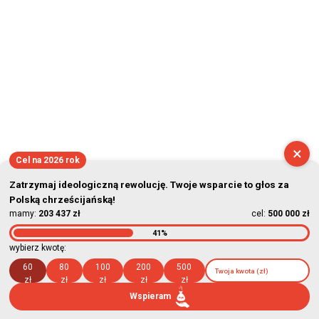
×
Cel na 2026 rok
Zatrzymaj ideologiczną rewolucję. Twoje wsparcie to głos za
Polską chrześcijańską!
mamy:
203 437 zł
cel:
500 000 zł
41%
wybierz kwotę:
60
80
100
200
500
zł
zł
zł
zł
zł
Wspieram