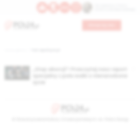
Św. Kajetana z Thieny
Bł. Edmunda Bojanowskiego
Wesprzyj nas
Strona główna
TAG: wpolityce.pl
„Stop aborcji”! Przeczytaj nasz raport
specjalny z pola walki o nienarodzone
życie
© Stowarzyszenie Kultury Chrześcijańskiej im. ks. Piotra Skargi
2026-08-07 04:11:01