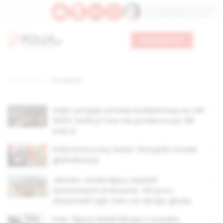
Św. Teresy Benedykty od Krzyża
Św. Kandydy Marii od Jezusa
Wesprzyj nas
Strona główna
TAG: wpływy
Sejm przyjął ustawę budżetową na rok
2023. Deficyt ma nie przekroczyć 68
mld zł
Policentryczny świat. Rosyjski model
globalizacji
Jemen: umierający sąsiad
światowych krezusów. 60 proc.
obywateli żyje tam na skraju głodu
Irak: figury Matki Bożej z Lourdes