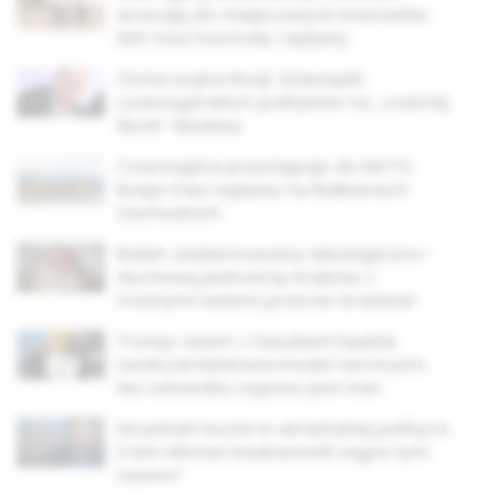
wracają do miejscowych kościołów.
ISIS traci kontrolę i wpływy
Cicha wojna Rosji. Dziesiątki
czarnogórskich polityków na „czarnej
liście” Moskwy
Czarnogóra przystępuje do NATO.
Rosja traci wpływy na Bałkanach
Zachodnich
Rabin zaalarmowany ideologiczno-
duchową jednością Arabów z
możnymi świata przeciw Izraelowi
Trump razem z Saudami będzie
zwalczał bliskowschodni terroryzm.
Na celowniku sojuszu jest Iran
Gruziński kocioł w ukraińskiej polityce.
Z kim Michał Saakaszwili zagra tym
razem?