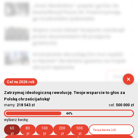
„Gość Niedzielny”: papież gotów do
beatyfikacji Piusa XII. Powstrzymują
go środowiska żydowskie
Wojna coraz bliżej? Rosjanie zamknęli
przed obywatelami UE przejścia
graniczne
Amerykanie decydują kto ma rządzić
w Kijowie? Ukraińska gazeta na tropie
obcych wpływów
Starsze
×
Cel na 2026 rok
Zatrzymaj ideologiczną rewolucję. Twoje wsparcie to głos za
Polską chrześcijańską!
mamy:
218 543 zł
cel:
500 000 zł
44%
© Stowarzyszenie Kultury Chrześcijańskiej im. ks. Piotra Skargi
wybierz kwotę:
2026-08-09 08:29:27
60
80
100
200
500
zł
zł
zł
zł
zł