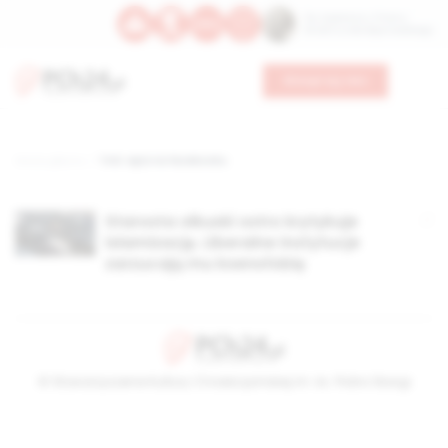
Św. Kajetana z Thieny
Bł. Edmunda Bojanowskiego
Wesprzyj nas
Strona główna
TAG: wpis na facebooku
Starosta olkuski ostro krytykuje
islamizację. Liberalne instytucje
zarzucają mu ksenofobię
© Stowarzyszenie Kultury Chrześcijańskiej im. ks. Piotra Skargi
2026-08-07 09:15:52