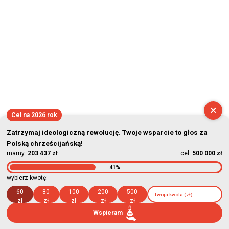
×
Cel na 2026 rok
Zatrzymaj ideologiczną rewolucję. Twoje wsparcie to głos za
Polską chrześcijańską!
mamy:
203 437 zł
cel:
500 000 zł
41%
wybierz kwotę:
60
80
100
200
500
zł
zł
zł
zł
zł
Wspieram