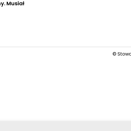
y. Musiał
© Stowar
2026-08-07