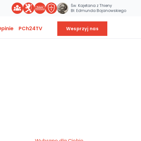
Św. Kajetana z Thieny
Bł. Edmunda Bojanowskiego
pinie
PCh24TV
Wesprzyj nas
Wybrane dla Ciebie