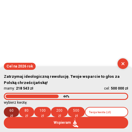
×
Cel na 2026 rok
Zatrzymaj ideologiczną rewolucję. Twoje wsparcie to głos za
Polską chrześcijańską!
mamy:
218 543 zł
cel:
500 000 zł
44%
wybierz kwotę:
60
80
100
200
500
zł
zł
zł
zł
zł
Wspieram