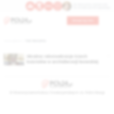
Św. Wawrzyńca, męczennika
Św. Amadeusza Portugalskiego
Wesprzyj nas
Strona główna
TAG: Worochta
Ukraina: rekonsekracje trzech
kościołów w archidiecezji lwowskiej
© Stowarzyszenie Kultury Chrześcijańskiej im. ks. Piotra Skargi
2026-08-10 05:21:54