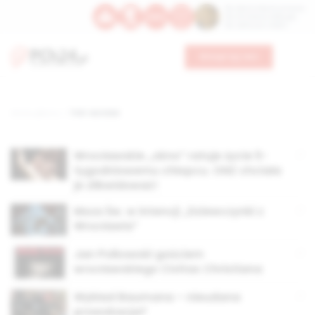
Św. Dominika Guzmana
Św. Emiliana, biskupa
Św. Zefiryna z Malii
Wesprzyj nas
Strona główna
TAG: worcław
Wrocławskie „okno” ratuje życie 5-
tygodniowemu chłopcu. ONZ chciała
je zlikwidować!
Msza Św. w intencji „Dziewczynki z
Wrocławia”
Jan Polkowski gościem
wrocławskiego Civitas Christiana
Wykład Baumana – nieudana
prowokacja?