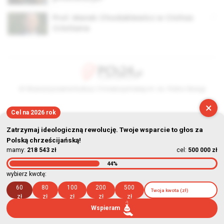
Prof. Marek Chodakiewicz w Civitas
Cristiana
© Stowarzyszenie Kultury Chrześcijańskiej im. ks. Piotra Skargi
×
2026-08-08 17:39:27
Cel na 2026 rok
Zatrzymaj ideologiczną rewolucję. Twoje wsparcie to głos za
Polską chrześcijańską!
mamy:
218 543 zł
cel:
500 000 zł
44%
wybierz kwotę:
60
80
100
200
500
zł
zł
zł
zł
zł
Wspieram