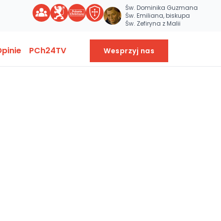
Św. Dominika Guzmana
Św. Emiliana, biskupa
Św. Zefiryna z Malii
pinie
PCh24TV
Wesprzyj nas