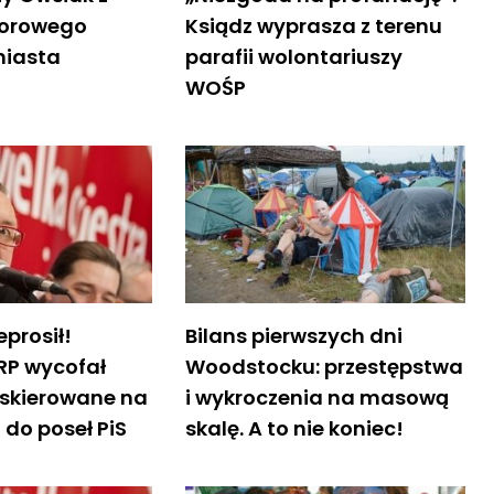
norowego
Ksiądz wyprasza z terenu
miasta
parafii wolontariuszy
WOŚP
eprosił!
Bilans pierwszych dni
 RP wycofał
Woodstocku: przestępstwa
 skierowane na
i wykroczenia na masową
do poseł PiS
skalę. A to nie koniec!