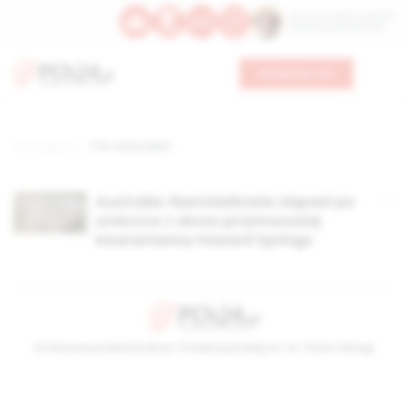
Św. Hormizdasa, papieża
Bł. Oktawiana, biskupa
Wesprzyj nas
Strona główna
TAG: wolny świat
Australia: Nastolatkowie złapani po
ucieczce z obozu przymusowej
kwarantanny Howard Springs
© Stowarzyszenie Kultury Chrześcijańskiej im. ks. Piotra Skargi
2026-08-06 11:36:10