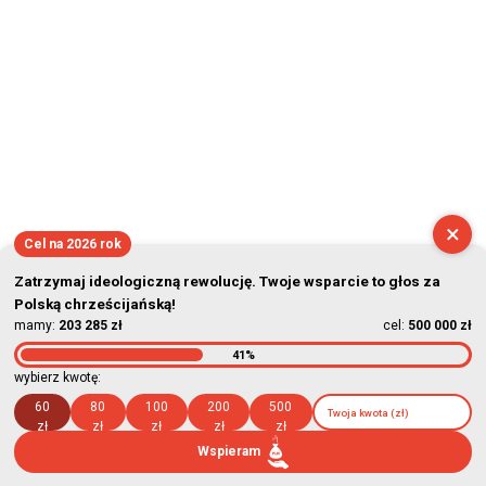
×
Cel na 2026 rok
Zatrzymaj ideologiczną rewolucję. Twoje wsparcie to głos za
Polską chrześcijańską!
mamy:
203 285 zł
cel:
500 000 zł
41%
wybierz kwotę:
60
80
100
200
500
zł
zł
zł
zł
zł
Wspieram