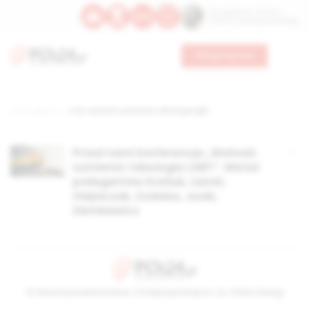
Św. Kajetana z Thieny
Bł. Edmunda Bojanowskiego
Wesprzyj nas
Strona główna
TAG: wolność sumienia i ideologia lgbt
Przed nami konferencja „Wolność
sumienia i ideologia LGBT”. Wśród
prelegentów Kratiuk, Lisicki,
Olejniczak, Ozdoba, Jurek,
Ziemkiewicz
© Stowarzyszenie Kultury Chrześcijańskiej im. ks. Piotra Skargi