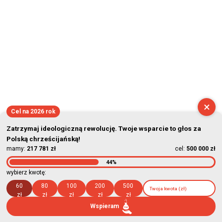
2026-08-07 14:51:49
×
Cel na 2026 rok
Zatrzymaj ideologiczną rewolucję. Twoje wsparcie to głos za
Polską chrześcijańską!
mamy:
217 781 zł
cel:
500 000 zł
44%
wybierz kwotę:
60
80
100
200
500
zł
zł
zł
zł
zł
Wspieram