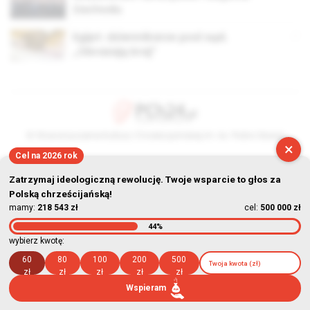
Zachodu
Egipt: dziennikarze pod sąd.
„Obrażają kraj”
© Stowarzyszenie Kultury Chrześcijańskiej im. ks. Piotra Skargi
×
Cel na 2026 rok
2026-08-08 19:34:57
Zatrzymaj ideologiczną rewolucję. Twoje wsparcie to głos za
Polską chrześcijańską!
mamy:
218 543 zł
cel:
500 000 zł
44%
wybierz kwotę:
60
80
100
200
500
zł
zł
zł
zł
zł
Wspieram