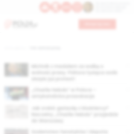
Św. Dominika Guzmana
Św. Emiliana, biskupa
Św. Zefiryna z Malii
Wesprzyj nas
Strona główna
TAG: wolność prasy
Michnik z medalem za walkę o
wolność prasy. Półtora tysiąca osób
złożyło już protest!
„Charlie Hebdo” w Polsce –
antykatolicka prowokacja
Jak zrobić gwiazdę z bluźniercy?
Naczelny „Charlie Hebdo” przyjedzie
do Warszawy
Szaleństwo fanatyków i ślepota