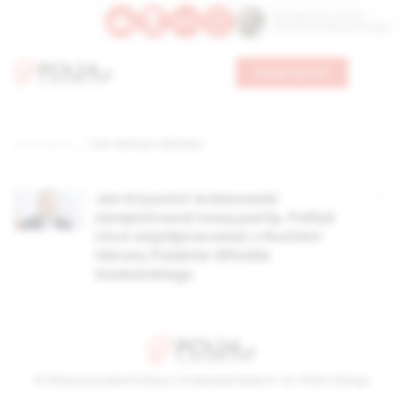
Św. Kajetana z Thieny
Bł. Edmunda Bojanowskiego
Wesprzyj nas
Strona główna
TAG: wolność i dobrobyt
Jan Krzysztof Ardanowski
zarejestrował nową partię. Polityk
chce współpracować z Ruchem
Obrony Polaków Witolda
Gadowskiego
© Stowarzyszenie Kultury Chrześcijańskiej im. ks. Piotra Skargi