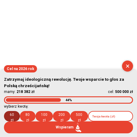
2026-08-07 23:39:19
×
Cel na 2026 rok
Zatrzymaj ideologiczną rewolucję. Twoje wsparcie to głos za
Polską chrześcijańską!
mamy:
218 382 zł
cel:
500 000 zł
44%
wybierz kwotę:
60
80
100
200
500
zł
zł
zł
zł
zł
Wspieram