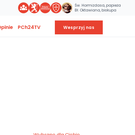
Św. Hormizdasa, papieża
Bł. Oktawiana, biskupa
pinie
PCh24TV
Wesprzyj nas
Wybrane dla Ciebie