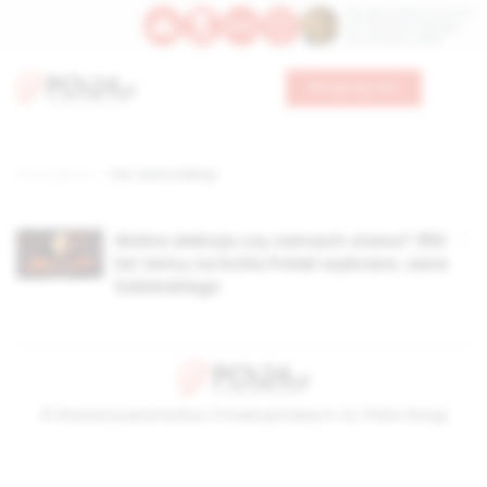
Św. Dominika Guzmana
Św. Emiliana, biskupa
Św. Zefiryna z Malii
Wesprzyj nas
Strona główna
TAG: wolna elekcja
Wolna elekcja czy zamach stanu? 350
lat temu na króla Polski wybrano Jana
Sobieskiego
© Stowarzyszenie Kultury Chrześcijańskiej im. ks. Piotra Skargi
2026-08-08 15:05:27