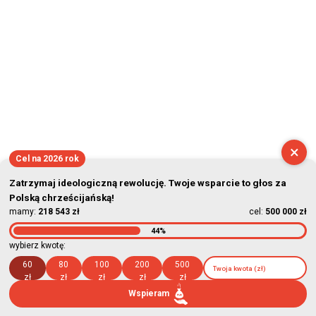
×
Cel na 2026 rok
Zatrzymaj ideologiczną rewolucję. Twoje wsparcie to głos za
Polską chrześcijańską!
mamy:
218 543 zł
cel:
500 000 zł
44%
wybierz kwotę:
60
80
100
200
500
zł
zł
zł
zł
zł
Wspieram