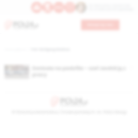
Św. Wawrzyńca, męczennika
Św. Amadeusza Portugalskiego
Wesprzyj nas
Strona główna
TAG: Wolfgang Weidner,
Doniosła na pedofila – szef zwolnił ją z
pracy
© Stowarzyszenie Kultury Chrześcijańskiej im. ks. Piotra Skargi
2026-08-10 02:19:48