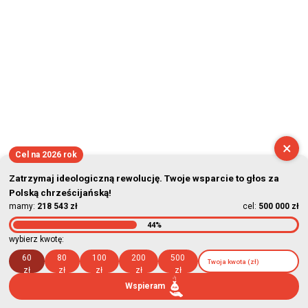
×
Cel na 2026 rok
Zatrzymaj ideologiczną rewolucję. Twoje wsparcie to głos za
Polską chrześcijańską!
mamy:
218 543 zł
cel:
500 000 zł
44%
wybierz kwotę:
60
80
100
200
500
zł
zł
zł
zł
zł
Wspieram