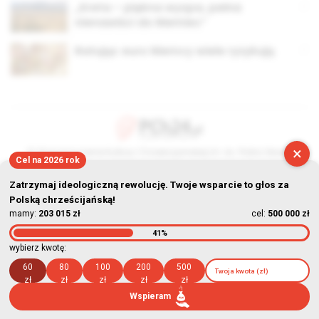
„Kreta – piękna wyspa, pełna
nienawiści do Niemiec”
Ratując euro Niemcy wiele ryzykują
×
© Stowarzyszenie Kultury Chrześcijańskiej im. ks. Piotra Skargi
Cel na 2026 rok
2026-08-06 04:37:19
Zatrzymaj ideologiczną rewolucję. Twoje wsparcie to głos za
Polską chrześcijańską!
mamy:
203 015 zł
cel:
500 000 zł
41%
wybierz kwotę:
60
80
100
200
500
zł
zł
zł
zł
zł
Wspieram