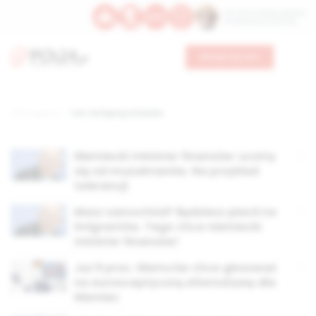
Św. Hormizdasa, papieża
Bł. Oktawiana, biskupa
Wesprzyj nas
Strona główna
TAG: Wolfgang Schäuble
Niemiecki minister finansów: uczmy
się od muzułmanów. Na przykład
tolerancji
Masz samochód? Będziesz płacił na
imigrantów. Tego chce niemiecki
minister finansów!
Już 9 proc. Niemców chce głosować
na eurosceptyczną Alternatywę dla
Niemiec