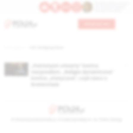
Św. Dominika Guzmana
Św. Emiliana, biskupa
Św. Zefiryna z Malii
Wesprzyj nas
Strona główna
TAG: Wolfgang Palver
„Patriotyzm otwarty” kontra
nacjonalizm. „Religia dynamiczna”
kontra „statyczna”, czyli rzecz o
braterstwie
© Stowarzyszenie Kultury Chrześcijańskiej im. ks. Piotra Skargi
2026-08-08 23:41:42