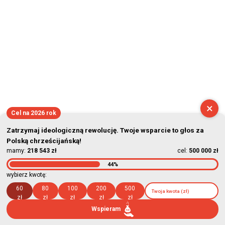
×
Cel na 2026 rok
Zatrzymaj ideologiczną rewolucję. Twoje wsparcie to głos za
Polską chrześcijańską!
mamy:
218 543 zł
cel:
500 000 zł
44%
wybierz kwotę:
60
80
100
200
500
zł
zł
zł
zł
zł
Wspieram