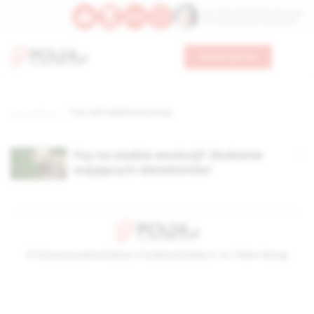
Św. Teresy Benedykty od Krzyża
Św. Kandydy Marii od Jezusa
Wesprzyj nas
Strona główna
TAG: Wolf-Ekkehard Lönnig
Psy na służbie ewolucji? Złudzenie
wojujących darwinistów!
© Stowarzyszenie Kultury Chrześcijańskiej im. ks. Piotra Skargi
2026-08-09 08:33:10