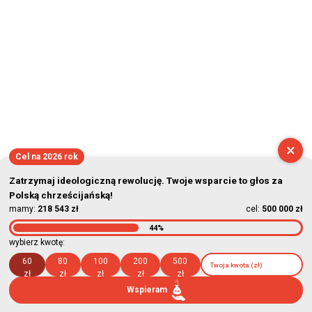
×
Cel na 2026 rok
Zatrzymaj ideologiczną rewolucję. Twoje wsparcie to głos za
Polską chrześcijańską!
mamy:
218 543 zł
cel:
500 000 zł
44%
wybierz kwotę:
60
80
100
200
500
zł
zł
zł
zł
zł
Wspieram