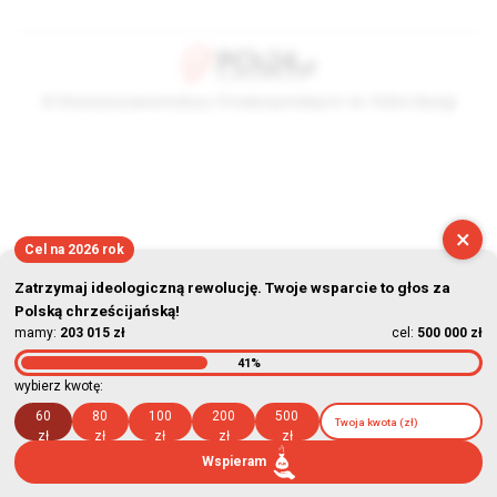
© Stowarzyszenie Kultury Chrześcijańskiej im. ks. Piotra Skargi
2026-08-06 03:24:35
×
Cel na 2026 rok
Zatrzymaj ideologiczną rewolucję. Twoje wsparcie to głos za
Polską chrześcijańską!
mamy:
203 015 zł
cel:
500 000 zł
41%
wybierz kwotę:
60
80
100
200
500
zł
zł
zł
zł
zł
Wspieram