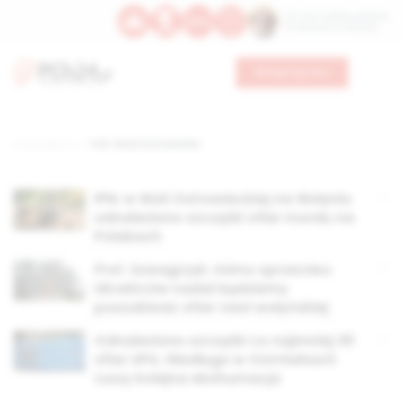
Św. Hormizdasa, papieża
Bł. Oktawiana, biskupa
Wesprzyj nas
Strona główna
TAG: Wola Ostrowiecka
IPN: w Woli Ostrowieckiej na Wołyniu
odnaleziono szczątki ofiar mordu na
Polakach
Prof. Szwagrzyk: mimo sprzeciwu
Ukraińców nadal będziemy
poszukiwać ofiar rzezi wołyńskiej
Odnaleziono szczątki co najmniej 30
ofiar UPA. Niedługo w Ostrówkach
ruszy kolejna ekshumacja