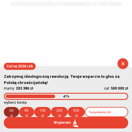
© Stowarzyszenie Kultury Chrześcijańskiej im. ks. Piotra Skargi
2026-08-06 19:45:18
×
Cel na 2026 rok
Zatrzymaj ideologiczną rewolucję. Twoje wsparcie to głos za
Polską chrześcijańską!
mamy:
203 386 zł
cel:
500 000 zł
41%
wybierz kwotę:
60
80
100
200
500
zł
zł
zł
zł
zł
Wspieram