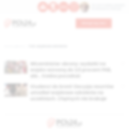
Św. Hormizdasa, papieża
Bł. Oktawiana, biskupa
Wesprzyj nas
Strona główna
TAG: wojskowe szkolenie
Wiceminister obrony: wydatki na
wojsko wzrosną do 2,5 procent PKB,
ale… trzeba poczekać
Studenci do broni! Decyzja resortów
umożliwi wojskowe szkolenia na
uczelniach. Chętnych nie brakuje