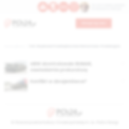
Św. Hormizdasa, papieża
Bł. Oktawiana, biskupa
Wesprzyj nas
Strona główna
TAG: Wojskowe Przedsiębiorstwo Remontowo-Produkcyjne
ABW skontrolowało BUMAR,
zawiadamia prokuraturę
Konflikt w zbrojeniówce?
© Stowarzyszenie Kultury Chrześcijańskiej im. ks. Piotra Skargi