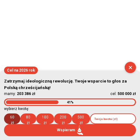
2026-08-06 17:47:32
×
Cel na 2026 rok
Zatrzymaj ideologiczną rewolucję. Twoje wsparcie to głos za
Polską chrześcijańską!
mamy:
203 386 zł
cel:
500 000 zł
41%
wybierz kwotę:
60
80
100
200
500
zł
zł
zł
zł
zł
Wspieram