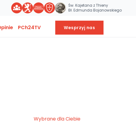
Św. Kajetana z Thieny
Bł. Edmunda Bojanowskiego
pinie
PCh24TV
Wesprzyj nas
Wybrane dla Ciebie