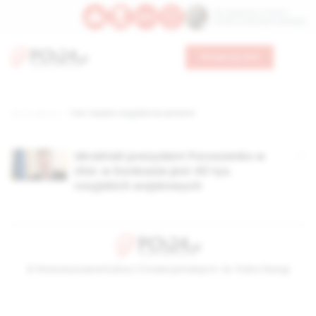
Św. Kajetana z Thieny
Bł. Edmunda Bojanowskiego
Wesprzyj nas
Strona główna
TAG: wojsko rosyjskie na ukrainie
Ukraiński prezydent Poroszenko w
USA: w Donbasie jest 40 tys.
rosyjskich wojskowych
© Stowarzyszenie Kultury Chrześcijańskiej im. ks. Piotra Skargi
2026-08-07 04:12:16