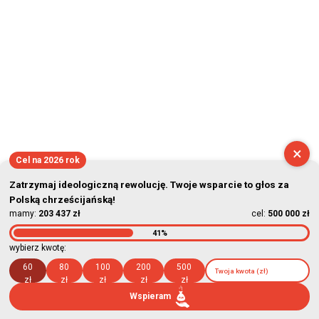
×
Cel na 2026 rok
Zatrzymaj ideologiczną rewolucję. Twoje wsparcie to głos za
Polską chrześcijańską!
mamy:
203 437 zł
cel:
500 000 zł
41%
wybierz kwotę:
60
80
100
200
500
zł
zł
zł
zł
zł
Wspieram