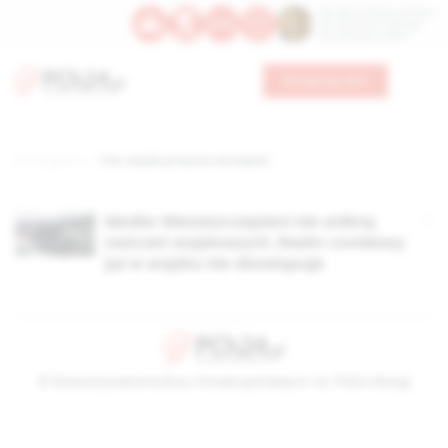
Św. Dominika Guzmana
Św. Emiliana, biskupa
Św. Zefiryna z Malii
Wesprzyj nas
Strona główna
TAG: wojsko przymus szczepień
Media: Niezaszczepieni nie unikną
ćwiczeń wojskowych. Reżim covidowy
już w wojsku nie obowiązuje
© Stowarzyszenie Kultury Chrześcijańskiej im. ks. Piotra Skargi
2026-08-08 21:41:20