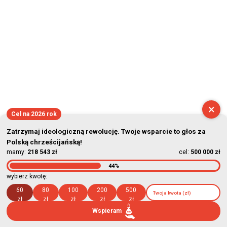
×
Cel na 2026 rok
Zatrzymaj ideologiczną rewolucję. Twoje wsparcie to głos za
Polską chrześcijańską!
mamy:
218 543 zł
cel:
500 000 zł
44%
wybierz kwotę:
60
80
100
200
500
zł
zł
zł
zł
zł
Wspieram