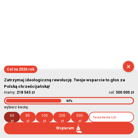
×
Cel na 2026 rok
Zatrzymaj ideologiczną rewolucję. Twoje wsparcie to głos za
Polską chrześcijańską!
mamy:
218 543 zł
cel:
500 000 zł
44%
wybierz kwotę:
60
80
100
200
500
zł
zł
zł
zł
zł
Wspieram