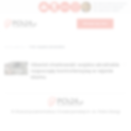
Św. Dominika Guzmana
Św. Emiliana, biskupa
Św. Zefiryna z Malii
Wesprzyj nas
Strona główna
TAG: wojska ukraińskie
Obwód charkowski: wojska ukraińskie
rozpoczęły kontrofensywę w rejonie
Iziumu
© Stowarzyszenie Kultury Chrześcijańskiej im. ks. Piotra Skargi
2026-08-08 15:20:11