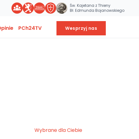
Św. Kajetana z Thieny
Bł. Edmunda Bojanowskiego
pinie
PCh24TV
Wesprzyj nas
Wybrane dla Ciebie