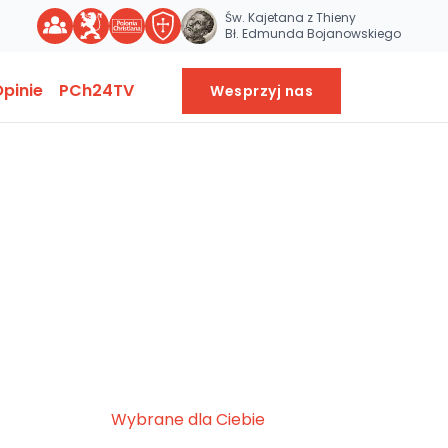
Św. Kajetana z Thieny
Bł. Edmunda Bojanowskiego
pinie
PCh24TV
Wesprzyj nas
Wybrane dla Ciebie